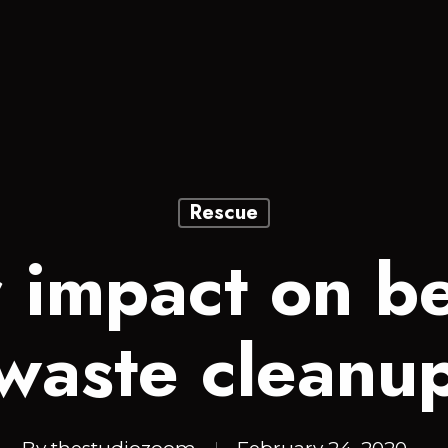
Rescue
 impact on b
waste cleanu