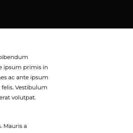
e bibendum
e ipsum primis in
mes ac ante ipsum
 felis. Vestibulum
erat volutpat.
. Mauris a